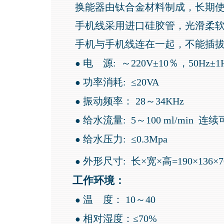
换能器由钛合金材料制成，长期使
手机线采用进口硅胶管，光滑柔软
手机与手机线连在一起，不能插
电
源:
～220V±10％，50H
●
功率消耗
:
≤20VA
●
振动频率：
28～34KHz
●
给水流量
:
5～100 ml/min
连续
●
给水压力
:
≤0.3Mpa
●
外形尺寸
:
长×宽×高=190×136×
●
工作环境：
温
度： 10～40
●
相对湿度：≤
70%
●